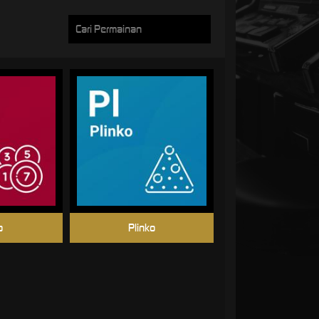
o
Plinko