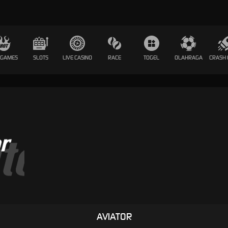
 GAMES
SLOTS
LIVE CASINO
RACE
TOGEL
OLAHRAGA
CRASH
AVIATOR