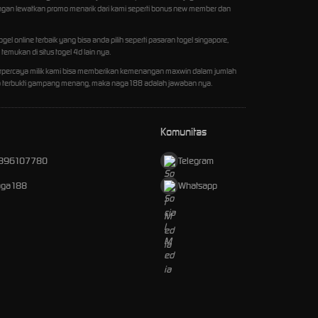
Jangan lewatkan promo menarik dari kami seperti bonus new member dan
el online terbaik yang bisa anda pilih seperti pasaran togel singapore,
emukan di situs togel 4d lain nya.
 terpercaya milik kami bisa memberikan kemenangan maxwin dalam jumlah
ap serta terbukti gampang menang, maka naga188 adalah jawaban nya.
Komunitas
896107780
Telegram
naga188
Whatsapp