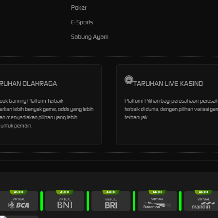
Poker
E-Sports
Sabung Ayam
RUHAN OLAHRAGA
TARUHAN LIVE KASINO
ook Gaming Platform Terbaik
Platform Pilihan bagi perusahaan-perusa
kan lebih banyak game, odds yang lebih
terbaik di dunia, dengan pilihan variasi g
 dan menyediakan pilihan yang lebih
terbanyak
untuk pemain.