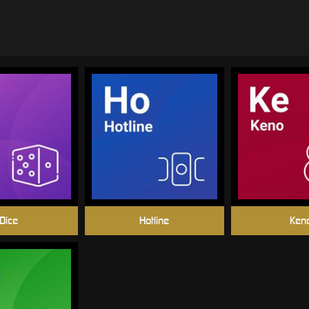
Dice
Hotline
Ken