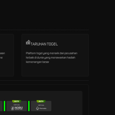
TARUHAN TOGEL
haan
Platform togel yang menarik dari perusahan
ame
terbaik di dunia yang menawarkan hadiah
kemenangan besar