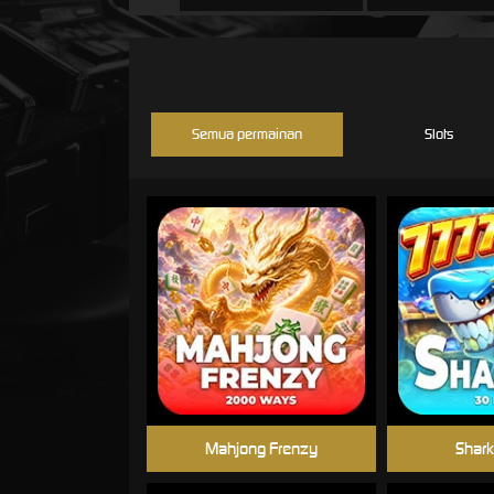
Semua permainan
Slots
Mahjong Frenzy
Shark