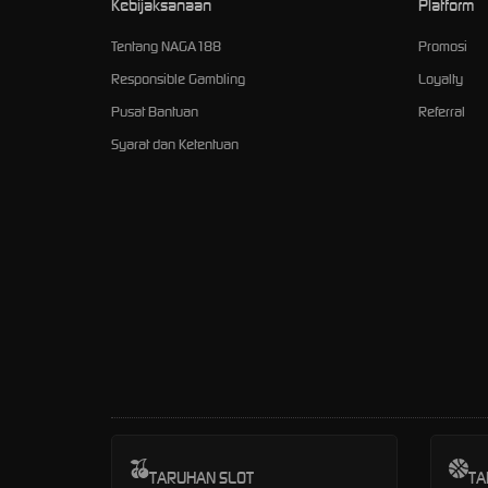
Kebijaksanaan
Platform
Tentang NAGA188
Promosi
Responsible Gambling
Loyalty
Pusat Bantuan
Referral
Syarat dan Ketentuan
TARUHAN SLOT
TA