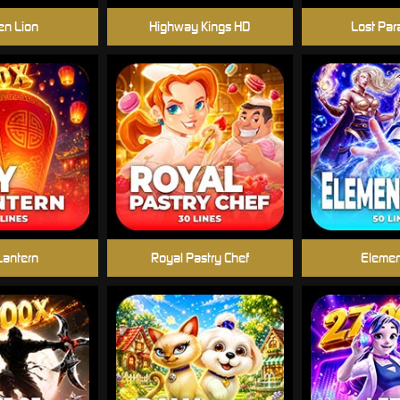
en Lion
Highway Kings HD
Lost Par
Lantern
Royal Pastry Chef
Element