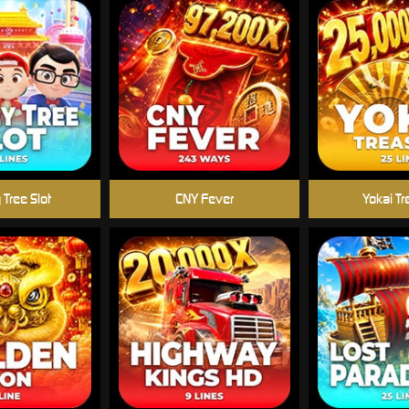
Tree Slot
CNY Fever
Yokai Tr