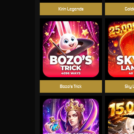
Kirin Legends
Gold
Bozo's Trick
Sky 