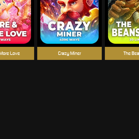
More Love
Crazy Miner
The Bea