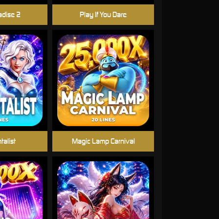
adise 2
Play If You Dare
alist
Magic Lamp Carnival