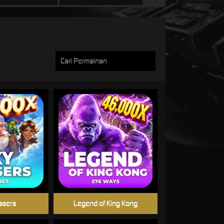
IDR
1,141,000.00
Bonanza Gold
d***e
IDR
884,750.00
Mahjong Wins 3 – Black Scatter
ar****n
IDR
871,650.00
Starlight Princess Super Scatter
iwa****s
IDR
735,750.00
Gates of Olympus Super Scatter
jh****3
IDR
673,750.00
Gates of Olympus 1000
s****o
IDR
664,750.00
Gates of Olympus 1000
asers
Legend of King Kong
jh****3
IDR
565,850.00