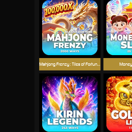
Mahjong Frenzy : Tiles of Fortunes
Money 