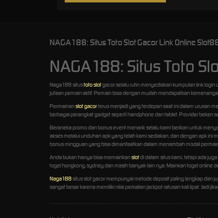
NAGA188: Situs Toto Slot Gacor Link Online Slot
NAGA188: Situs Toto Slo
Naga188 situs
toto slot
gacor selalu rutin menyediakan kumpulan link login
jutaan pemain aktif. Pemain bisa dengan mudah mendapatkan kemenangan j
Permainan
slot gacor
terus menjadi yang terdepan saat ini dalam urusan me
berbagai perangkat gadget seperti handphone dan tablet. Provider beken sep
Beraneka promo dan bonus event menarik selalu kami berikan untuk men
akses melalui unduhan apk yang telah kami sediakan, dan dengan apk ini 
bonus mingguan yang bisa dimanfaatkan dalam menambah modal permai
Anda bukan hanya bisa memainkan
slot
di dalam situs kami, tetapi ada jug
togel hongkong, sydney dan masih banyak lain nya. Mainkan togel online de
Naga188
situs slot gacor mempunyai metode deposit paling lengkap dan j
sangat besar karena memiliki nilai perkalian jackpot ratusan kali lipat. Ja