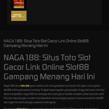
LOTTO MADNESS
NAGA188: Situs Toto Slot Gacor Link Online Slot88
Gampang Menang Hari Ini
NAGA188: Situs Toto Slot
Gacor Link Online Slot88
Gampang Menang Hari Ini
Naga188 situs
toto slot
gacor selalu rutin menyediakan kumpulan link login untuk game
slot88 online gampang menang. Tingkat kepercayaan yang begitu tinggi dari para member
setia menjadikan naga188 kini sebagai situs slot gacor terbaik andalan jutaan pemain aktif.
Pemain bisa dengan mudah mendapatkan kemenangan jackpot maxwin lewat link slot88
dan togel 4d resmi dengan pasaran terlengkap.
Permainan
slot gacor
terus menjadi yang terdepan saat ini dalam urusan memberikan