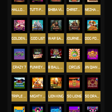
HALLOWIN
TUTTI FRUTTI
SHIBA VILLAGE
CHRISTMAS GIFT
NEZHA DEMON REBORN
GOLDEN LOTUS
GOD LIST
WAR SAINT
JOURNEY WEST
DOG FORTUNE
CRAZY 7
FUNKEY MONKEY
8 BALL SLOTS
CIRCUS
JIN QIAN WA
TRIPLE TWISTER
MIGHTY SPARTAN
LION KING
50 LIONS
50 DRAGONS