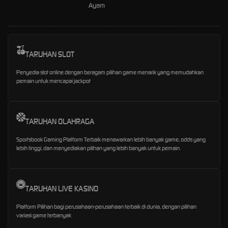
Ayam
TARUHAN SLOT
Penyedia slot online dengan beragam pilihan game menarik yang memudahkan
pemain untuk mencapai jackpot
TARUHAN OLAHRAGA
Sportsbook Gaming Platform Terbaik menawarkan lebih banyak game, odds yang
lebih tinggi, dan menyediakan pilihan yang lebih banyak untuk pemain.
TARUHAN LIVE KASINO
Platform Pilihan bagi perusahaan-perusahaan terbaik di dunia, dengan pilihan
variasi game terbanyak