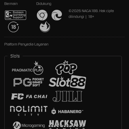
Bermain
Didukung
©2026 NAGA188. Hak cipta
dilindungi | 18+
Platform Penyedia Layanan
Slots