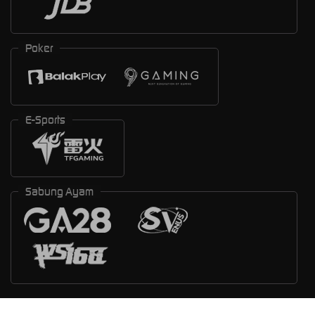
Poker
E-Sports
Sabung Ayam