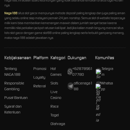
naga188, ini adalah suatu keuntungan yang tidak bisa anda temukan di situs togel 4d lain
nya.
Naga188
situs slot gacor mempunyai metode deposit paling lengkap dan juga paling aman
yang selalu online siap melayani pemain 24 jam nonstop. Semua slot di website terpercaya
milik kami bisa memberikan kemenangan maxwin dalam jumlah sangat besar karena
memiliki nilai perkalian jackpot ratusan kali lipat. Jadi jika kalian masih bingung mencari situs
toto slot gacor dengan game slot88 online paling lengkap serta terbukti gampang menang,
maka naga188 adalah jawaban nya.
Kebijaksanaan
Platform
Kategori
Dukungan
Komunitas
Tentang
Promosi
Hot
+62878961
Telegra
NAGA188
Games
07780
m
Loyalty
Responsible
Slots
officenaga1
Whatsa
Referral
Gambling
88
pp
Live
Pusat Bantuan
Casino
Syarat dan
Race
Ketentuan
Togel
Olahraga