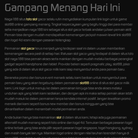
Gampang Menang Hari Ini
Naga188 situs
toto slot
gacor selalu rutin menyediakan kumpulan link login untuk game
slot88 online gampang menang. Tingkat kepercayaan yang begitu tinggi dari para member
setia menjadikan naga188 kini sebagai situs slot gacor terbaik andalan jutaan pemain aktif.
Pemain bisa dengan mudah mendapatkan kemenangan jackpot maxwin lewat link slot88
dan togel 4d resmi dengan pasaran terlengkap.
Permainan
slot gacor
terus menjadi yang terdepan saat ini dalam urusan memberikan
kemenangan secara pasti di setiap hari. Ratusan slot gacor yang terdapat di dalam situs toto
slot naga188 bisa pemain akses serta mainkan dengan mudah melalui berbagai perangkat
gadget seperti handphone dan tablet. Provider beken seperti pragmatic play, slot88, joker
yang ada di dalam situs slot gacor milik kami siap menyambut anda para pemain baru.
Beraneka promo dan bonus event menarik selalu kami berikan untuk menyambut para
pemain baru yang akan tergabung dalam permainan
slot88
online di situs slot gacor milik
kami. Link login untuk menuju ke dalam permainan kini juga bisa anda akses melalui
unduhan apk yang telah kami sediakan, dan dengan apk ini maka setiap pemain akan lebih
mudah masuk ke dalam permainan tanpa kendala internet positif. Jangan lewatkan promo
menarik dari kami seperti bonus new member dan bonus mingguan yang bisa
dimanfaatkan dalam menambah modal permainan anda.
Anda bukan hanya bisa memainkan
slot
di dalam situs kami, tetapi ada juga permainan
alternatif mudah menang seperti toto online dan togel 4d. Temukan berbagai pasaran togel
online terbaik yang bisa anda pilih seperti pasaran togel singapore, togel hongkong, sydney
dan masih banyak lain nya. Mainkan togel online dengan nilai taruhan terendah hanya di