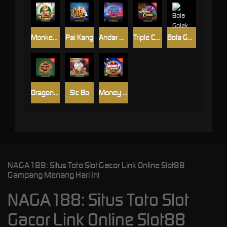
Monkey King Roulette
Pai Kang
Andar Bahar
Triple Chance
Bola Golek
Dragon Tiger 2
Sic Bo
Money Wheel Deluxe
NAGA188: Situs Toto Slot Gacor Link Online Slot88
Gampang Menang Hari Ini
NAGA188: Situs Toto Slot
Gacor Link Online Slot88