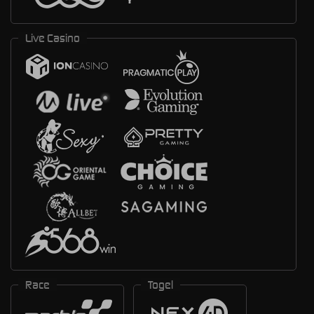
Live Casino
Race
Togel