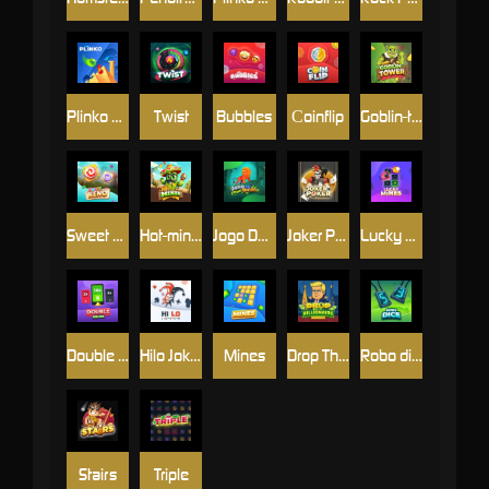
Plinko 1000
Twist
Bubbles
Сoinflip
Goblin-tower
Sweet Keno
Hot-mines
Jogo Do Bicho
Joker Poker
Lucky mines
Double Online
Hilo Joker
Mines
Drop The Billionaire
Robo dice
Stairs
Triple