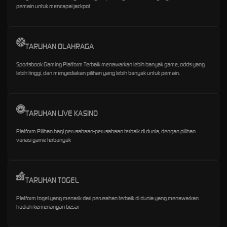
pemain untuk mencapai jackpot
TARUHAN OLAHRAGA
Sportsbook Gaming Platform Terbaik menawarkan lebih banyak game, odds yang
lebih tinggi, dan menyediakan pilihan yang lebih banyak untuk pemain.
TARUHAN LIVE KASINO
Platform Pilihan bagi perusahaan-perusahaan terbaik di dunia, dengan pilihan
variasi game terbanyak
TARUHAN TOGEL
Platform togel yang menarik dari perusahan terbaik di dunia yang menawarkan
hadiah kemenangan besar