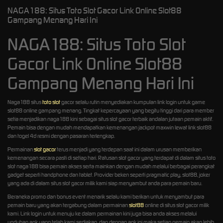
NAGA188: Situs Toto Slot Gacor Link Online Slot88
Gampang Menang Hari Ini
NAGA188: Situs Toto Slot
Gacor Link Online Slot88
Gampang Menang Hari Ini
Naga188 situs
toto slot
gacor selalu rutin menyediakan kumpulan link login untuk game
slot88 online gampang menang. Tingkat kepercayaan yang begitu tinggi dari para member
setia menjadikan naga188 kini sebagai situs slot gacor terbaik andalan jutaan pemain aktif.
Pemain bisa dengan mudah mendapatkan kemenangan jackpot maxwin lewat link slot88
dan togel 4d resmi dengan pasaran terlengkap.
Permainan
slot gacor
terus menjadi yang terdepan saat ini dalam urusan memberikan
kemenangan secara pasti di setiap hari. Ratusan slot gacor yang terdapat di dalam situs toto
slot naga188 bisa pemain akses serta mainkan dengan mudah melalui berbagai perangkat
gadget seperti handphone dan tablet. Provider beken seperti pragmatic play, slot88, joker
yang ada di dalam situs slot gacor milik kami siap menyambut anda para pemain baru.
Beraneka promo dan bonus event menarik selalu kami berikan untuk menyambut para
pemain baru yang akan tergabung dalam permainan
slot88
online di situs slot gacor milik
kami. Link login untuk menuju ke dalam permainan kini juga bisa anda akses melalui
unduhan apk yang telah kami sediakan, dan dengan apk ini maka setiap pemain akan lebih