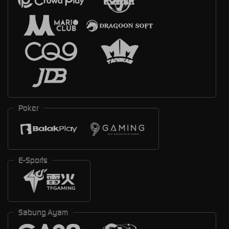
Poker
E-Sports
Sabung Ayam