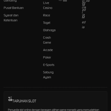
Gambling
88
pp
Live
Pusat Bantuan
Casino
Syarat dan
Race
Ketentuan
Togel
Olahraga
Crash
Game
Arcade
Poker
E-Sports
Sabung
Ayam
TARUHAN SLOT
Penyedia slot online dengan beragam pilihan game menarik yang memudahkan