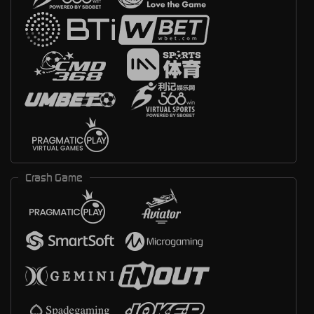
Crash Game